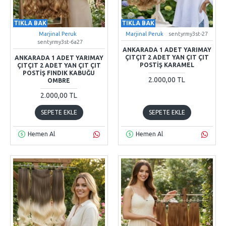
TIKLA BAK
TIKLA BAK
Marjinal Peruk
Marjinal Peruk
sentyrmy3st-27
sentyrmy3st-6a27
ANKARADA 1 ADET YARIMAY
ÇITÇIT 2 ADET YAN ÇIT ÇIT
ANKARADA 1 ADET YARIMAY
POSTIŞ KARAMEL
ÇITÇIT 2 ADET YAN ÇIT ÇIT
POSTIŞ FINDIK KABUĞU
2.000,00 TL
OMBRE
2.000,00 TL
SEPETE EKLE
SEPETE EKLE
Hemen Al
Hemen Al