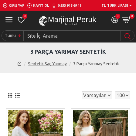
GIRIŞ YAP
KAYIT OL
0 553 918 69 19
TL
TÜRK LIRASI
0
0
0
Tümü
3 PARÇA YARIMAY SENTETIK
Sentetik Saç Yarımay
3 Parça Yarımay Sentetik