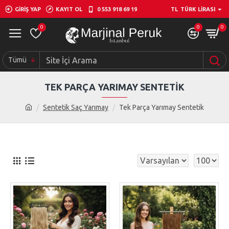
GIRIŞ YAP
KAYIT OL
0 553 918 69 19
TL
TÜRK LIRASI
0
0
0
Tümü
TEK PARÇA YARIMAY SENTETIK
Sentetik Saç Yarımay
Tek Parça Yarımay Sentetik