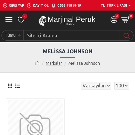
GIRIŞ YAP
KAYIT OL
0 553 918 69 19
TL
TÜRK LIRASI
0
0
0
Tümü
MELISSA JOHNSON
Markalar
Melissa Johnson