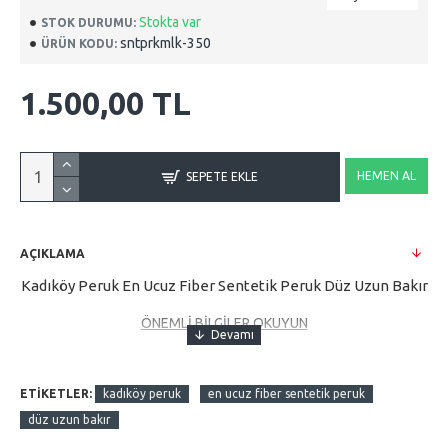
Stokta var
STOK DURUMU:
sntprkmlk-350
ÜRÜN KODU:
1.500,00 TL
HEMEN AL
SEPETE EKLE
AÇIKLAMA
Kadıköy Peruk En Ucuz Fiber Sentetik Peruk Düz Uzun Bakır
ÖNEMLİ BİLGİLER OKUYUN
Sentetik saçlara maşa ve fön işlem videosunu yukarıda
video kısmından izleyerek yapmalısınız.
Çünkü maşa işlemi
ETIKETLER:
kadıköy peruk
en ucuz fiber sentetik peruk
sentetik saçlara farklı yapıldığından, kendi bildiğiniz
düz uzun bakır
doğrultuda yapmaya çalışırsanız maşa tutmayacaktır. İşte bu
yüzden video kısmındaki sentetik saçlara maşa ve fön