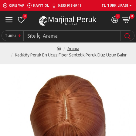
GIRIŞ YAP
KAYIT OL
0 553 918 69 19
TL
TÜRK LIRASI
0
0
0
Tümü
Arama
Kadıköy Peruk En Ucuz Fiber Sentetik Peruk Düz Uzun Bakır