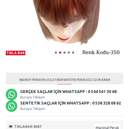
TIKLA BAK
KADIKÖY PERUK EN UCUZ FIBER SENTETIK PERUK DÜZ UZUN BAKIR
GERÇEK SAÇLAR İÇIN WHATSAPP : 0 544 561 30 68
Buraya Tıklayın
SENTETIK SAÇLAR İÇIN WHATSAPP : 0 538 328 08 62
Buraya Tıklayın
TIKLANAN 8007
Marjinal Peruk