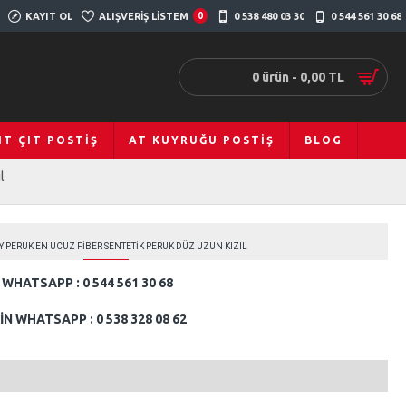
KAYIT OL
ALIŞVERIŞ LISTEM
0
0 538 480 03 30
0 544 561 30 68
0 ürün - 0,00 TL
IT ÇIT POSTIŞ
AT KUYRUĞU POSTIŞ
BLOG
l
 PERUK EN UCUZ FIBER SENTETIK PERUK DÜZ UZUN KIZIL
WHATSAPP : 0 544 561 30 68
N WHATSAPP : 0 538 328 08 62