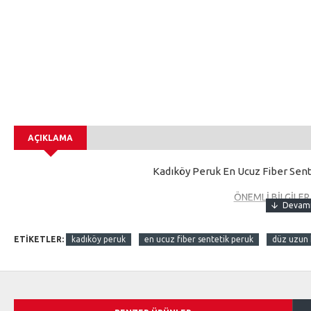
AÇIKLAMA
Kadıköy Peruk En Ucuz Fiber Sent
ÖNEMLİ BİLGİLE
Sentetik saçlara maşa ve fön işlem videosunu yukarıda video
sentetik saçlara farklı yapıldığından, kendi bildiğiniz doğru
ETIKETLER:
kadıköy peruk
en ucuz fiber sentetik peruk
düz uzun k
yüzden video kısmındaki sentetik saçlara maş
1. Sentetik saçlara fön maşa işle
2. Kuaförler sentetik saçlara fön ve ma