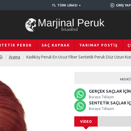
TL
TÜRK LIRASI
GIRIŞ YAP
NTETIK PERUK
SAÇ KAYNAK
YARIMAY POSTIŞ
Ç
Arama
Kadıköy Peruk En Ucuz Fiber Sentetik Peruk Düz Uzun Kızı
KADIKÖY
GERÇEK SAÇLAR İÇIN 
Buraya Tıklayın
SENTETIK SAÇLAR İÇI
Buraya Tıklayın
VIDEO