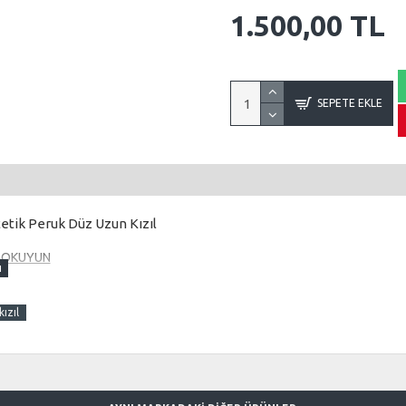
1.500,00 TL
SEPETE EKLE
etik Peruk Düz Uzun Kızıl
R OKUYUN
 kısmından izleyerek yapmalısınız.
Çünkü maşa işlemi
ltuda yapmaya çalışırsanız maşa tutmayacaktır. İşte bu
ızıl
a ve fön videosunu izleyerek yapınız.
mi farklı olarak yapılır.
şa işlemini yapmasını bilmezler.