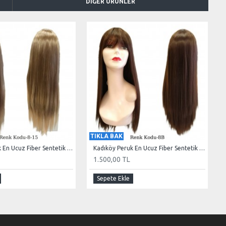
DIĞER ÜRÜNLER
TIKLA BAK
Kadıköy Peruk En Ucuz Fiber Sentetik Peruk Düz Uzun Açık Küllü Kumral Hafif Ombre
Kadıköy Peruk En Ucuz Fiber Sentetik Peruk Düz Uzun Çikolata Kahve
1.500,00 TL
Sepete Ekle