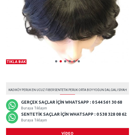
TIKLA BAK
KADIKÖY PERUK EN UCUZ FIBER SENTETIK PERUK ORTA BOY YOĞUN DALGALI SIYAH
GERÇEK SAÇLAR İÇIN WHATSAPP : 0 544 561 30 68
Buraya Tıklayın
SENTETIK SAÇLAR İÇIN WHATSAPP : 0 538 328 08 62
Buraya Tıklayın
VIDEO