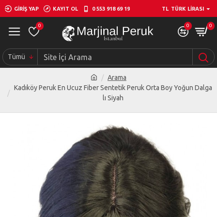
GIRIŞ YAP
KAYIT OL
0 553 918 69 19
TL
TÜRK LIRASI
0
0
0
Tümü
Arama
Kadıköy Peruk En Ucuz Fiber Sentetik Peruk Orta Boy Yoğun Dalga
lı Siyah