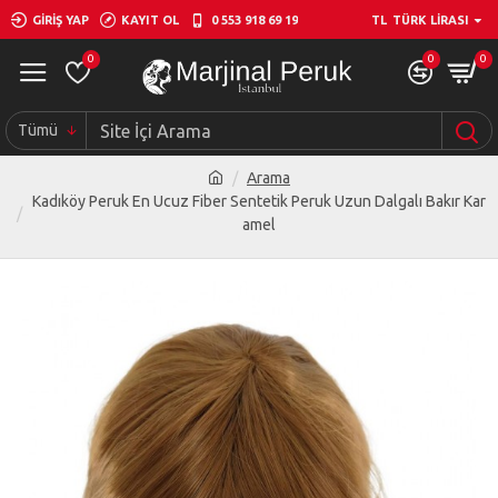
GIRIŞ YAP
KAYIT OL
0 553 918 69 19
TL
TÜRK LIRASI
0
0
0
Tümü
Arama
Kadıköy Peruk En Ucuz Fiber Sentetik Peruk Uzun Dalgalı Bakır Kar
amel