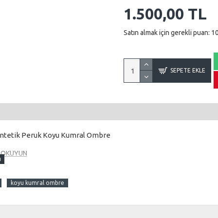
1.500,00 TL
Satın almak için gerekli puan: 1
SEPETE EKLE
Sentetik Peruk Koyu Kumral Ombre
R OKUYUN
 kısmından izleyerek yapmalısınız.
Çünkü maşa işlemi
ltuda yapmaya çalışırsanız maşa tutmayacaktır. İşte bu
koyu kumral ombre
a ve fön videosunu izleyerek yapınız.
mi farklı olarak yapılır.