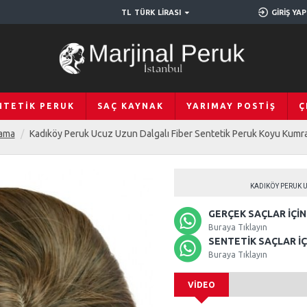
TL
TÜRK LIRASI
GIRIŞ YAP
NTETIK PERUK
SAÇ KAYNAK
YARIMAY POSTIŞ
Ç
ama
Kadıköy Peruk Ucuz Uzun Dalgalı Fiber Sentetik Peruk Koyu Kum
KADIKÖY PERUK 
GERÇEK SAÇLAR İÇIN 
Buraya Tıklayın
SENTETIK SAÇLAR İÇI
Buraya Tıklayın
VIDEO