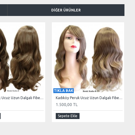
DIĞER ÜRÜNLER
TIKLA BAK
Kadıköy Peruk Ucuz Uzun Dalgalı Fiber Sentetik Peruk Koyu Kumral
Kadıköy Peruk Ucuz Uzun Dalgalı Fiber Sentetik Peruk Açık Küllü Kumral Hafif Ombre
1.500,00 TL
Sepete Ekle