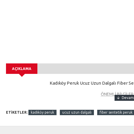
AÇIKLAMA
Kadıköy Peruk Ucuz Uzun Dalgalı Fiber 
ÖNEMLİ BİLGİLE
Sentetik saçlara maşa ve fön işlem videosunu yukarıda video
sentetik saçlara farklı yapıldığından, kendi bildiğiniz doğru
ETIKETLER:
kadıköy peruk
ucuz uzun dalgalı
fiber sentetik peruk
yüzden video kısmındaki sentetik saçlara maş
1. Sentetik saçlara fön maşa işle