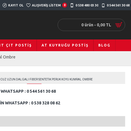
KAYIT OL
ALIŞVERIŞ LISTEM
0
0 538 480 03 30
0 544 561 30 68
0 ürün - 0,00 TL
IT ÇIT POSTIŞ
AT KUYRUĞU POSTIŞ
BLOG
ral Ombre
UCUZ UZUN DALGALI FIBER SENTETIK PERUK KOYU KUMRAL OMBRE
WHATSAPP : 0 544 561 30 68
N WHATSAPP : 0 538 328 08 62