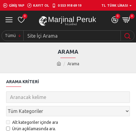
GIRIŞ YAP
KAYIT OL
0 553 918 69 19
TL
TÜRK LIRASI
0
0
0
Tümü
ARAMA
Arama
ARAMA KRITERI
Alt kategoriler içinde ara
Ürün açıklamasında ara.