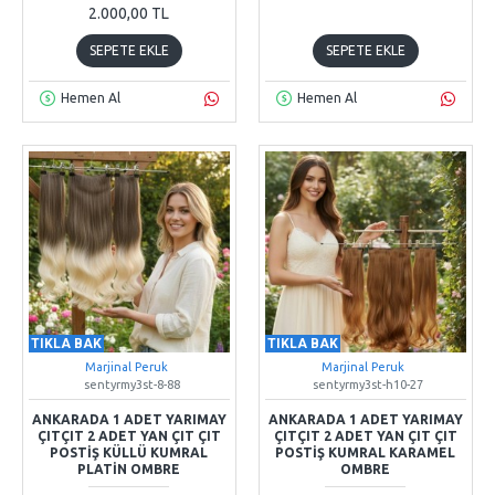
2.000,00 TL
SEPETE EKLE
SEPETE EKLE
Hemen Al
Hemen Al
TIKLA BAK
TIKLA BAK
Marjinal Peruk
Marjinal Peruk
sentyrmy3st-8-88
sentyrmy3st-h10-27
ANKARADA 1 ADET YARIMAY
ANKARADA 1 ADET YARIMAY
ÇITÇIT 2 ADET YAN ÇIT ÇIT
ÇITÇIT 2 ADET YAN ÇIT ÇIT
POSTIŞ KÜLLÜ KUMRAL
POSTIŞ KUMRAL KARAMEL
PLATIN OMBRE
OMBRE