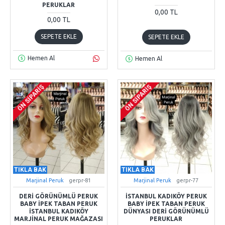
PERUKLAR
0,00 TL
0,00 TL
SEPETE EKLE
SEPETE EKLE
Hemen Al
Hemen Al
ÖN SIPARIŞ
ÖN SIPARIŞ
TIKLA BAK
TIKLA BAK
Marjinal Peruk
gerpr-81
Marjinal Peruk
gerpr-77
DERI GÖRÜNÜMLÜ PERUK
İSTANBUL KADIKÖY PERUK
BABY İPEK TABAN PERUK
BABY İPEK TABAN PERUK
İSTANBUL KADIKÖY
DÜNYASI DERI GÖRÜNÜMLÜ
MARJINAL PERUK MAĞAZASI
PERUKLAR