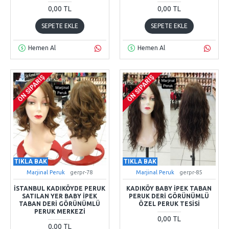
0,00 TL
0,00 TL
SEPETE EKLE
SEPETE EKLE
Hemen Al
Hemen Al
ÖN SIPARIŞ
ÖN SIPARIŞ
TIKLA BAK
TIKLA BAK
Marjinal Peruk
gerpr-78
Marjinal Peruk
gerpr-85
İSTANBUL KADIKÖYDE PERUK
KADIKÖY BABY İPEK TABAN
SATILAN YER BABY İPEK
PERUK DERI GÖRÜNÜMLÜ
TABAN DERI GÖRÜNÜMLÜ
ÖZEL PERUK TESISI
PERUK MERKEZI
0,00 TL
0,00 TL