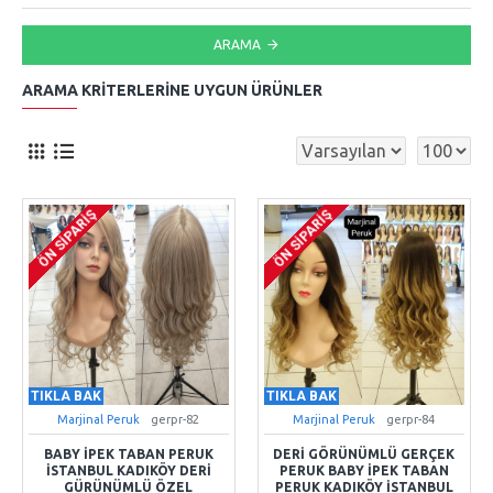
ARAMA
ARAMA KRITERLERINE UYGUN ÜRÜNLER
ÖN SIPARIŞ
ÖN SIPARIŞ
TIKLA BAK
TIKLA BAK
Marjinal Peruk
gerpr-82
Marjinal Peruk
gerpr-84
BABY İPEK TABAN PERUK
DERI GÖRÜNÜMLÜ GERÇEK
İSTANBUL KADIKÖY DERI
PERUK BABY İPEK TABAN
GÜRÜNÜMLÜ ÖZEL
PERUK KADIKÖY İSTANBUL