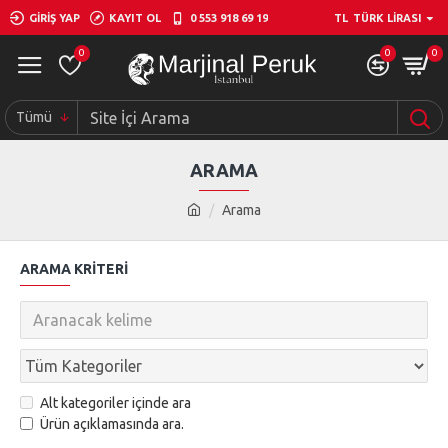
GIRIŞ YAP
KAYIT OL
0 553 918 69 19
TL
TÜRK LIRASI
0
0
0
Tümü
ARAMA
Arama
ARAMA KRITERI
Alt kategoriler içinde ara
Ürün açıklamasında ara.