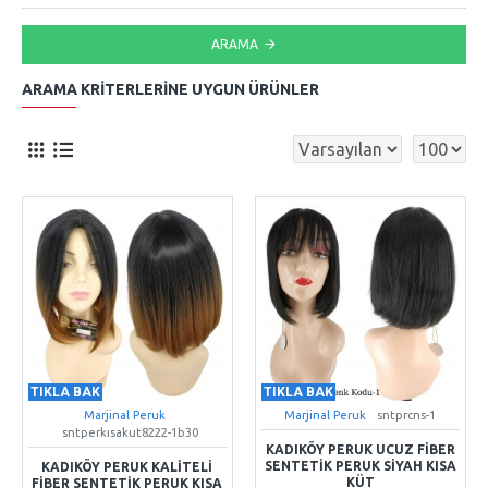
ARAMA
ARAMA KRITERLERINE UYGUN ÜRÜNLER
TIKLA BAK
TIKLA BAK
Marjinal Peruk
Marjinal Peruk
sntprcns-1
sntperkısakut8222-1b30
KADIKÖY PERUK UCUZ FIBER
SENTETIK PERUK SIYAH KISA
KADIKÖY PERUK KALITELI
KÜT
FIBER SENTETIK PERUK KISA