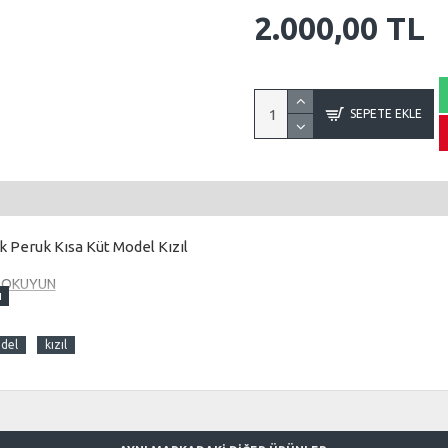
2.000,00 TL
SEPETE EKLE
k Peruk Kısa Küt Model Kızıl
R OKUYUN
 kısmından izleyerek yapmalısınız.
Çünkü maşa işlemi
ltuda yapmaya çalışırsanız maşa tutmayacaktır. İşte bu
odel
kızıl
a ve fön videosunu izleyerek yapınız.
mi farklı olarak yapılır.
şa işlemini yapmasını bilmezler.