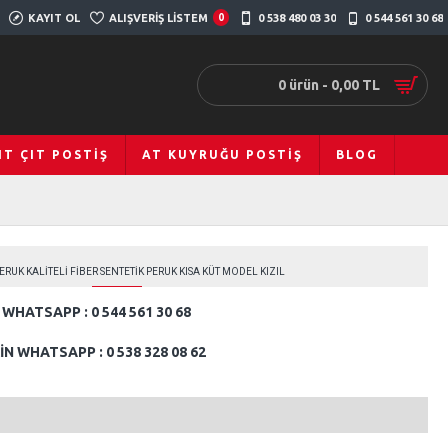
KAYIT OL
ALIŞVERIŞ LISTEM
0
0 538 480 03 30
0 544 561 30 68
0 ürün - 0,00 TL
IT ÇIT POSTIŞ
AT KUYRUĞU POSTIŞ
BLOG
ERUK KALITELI FIBER SENTETIK PERUK KISA KÜT MODEL KIZIL
WHATSAPP : 0 544 561 30 68
N WHATSAPP : 0 538 328 08 62