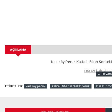
AÇIKLAMA
Kadıköy Peruk Kaliteli Fiber Senteti
ÖNEMLİ BİLGİLE
Sentetik saçlara maşa ve fön işlem videosunu yukarıda video
sentetik saçlara farklı yapıldığından, kendi bildiğiniz doğru
ETIKETLER:
kadıköy peruk
kaliteli fiber sentetik peruk
kısa küt m
yüzden video kısmındaki sentetik saçlara maş
1. Sentetik saçlara fön maşa işle
2. Kuaförler sentetik saçlara fön ve ma