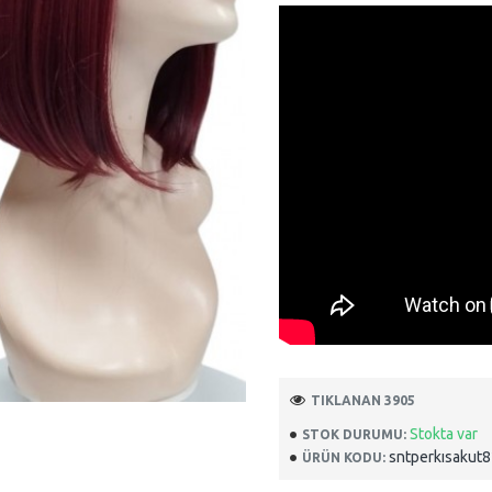
TIKLANAN 3905
Stokta var
STOK DURUMU:
sntperkısakut
ÜRÜN KODU: