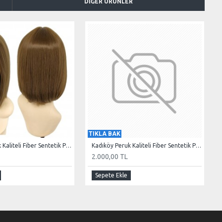
DIĞER ÜRÜNLER
TIKLA BAK
Kadıköy Peruk Kaliteli Fiber Sentetik Peruk Kısa Küt Model Açık Kumral
Kadıköy Peruk Kaliteli Fiber Sentetik Peruk Kısa Küt Model Kumral Koyu Platin Ombre
2.000,00 TL
Sepete Ekle