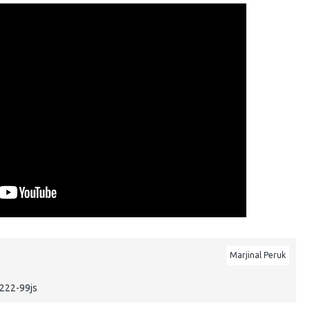
Marjinal Peruk
8222-99js