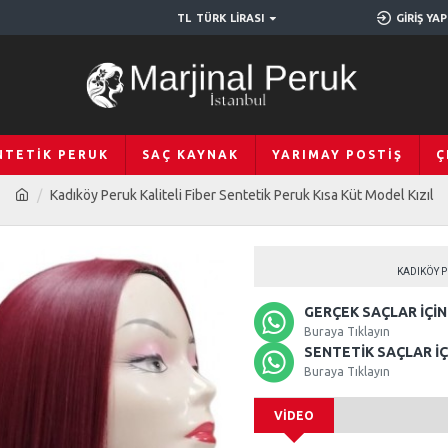
TL
TÜRK LIRASI
GIRIŞ YAP
NTETIK PERUK
SAÇ KAYNAK
YARIMAY POSTIŞ
Ç
Kadıköy Peruk Kaliteli Fiber Sentetik Peruk Kısa Küt Model Kızıl
KADIKÖY P
GERÇEK SAÇLAR İÇIN 
Buraya Tıklayın
SENTETIK SAÇLAR İÇI
Buraya Tıklayın
VIDEO