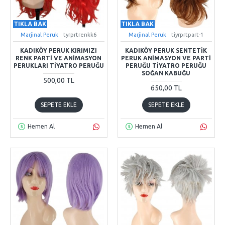
TIKLA BAK
TIKLA BAK
Marjinal Peruk
tyrprtrenkk6
Marjinal Peruk
tiyrprtpart-1
KADIKÖY PERUK KIRIMIZI
KADIKÖY PERUK SENTETIK
RENK PARTI VE ANIMASYON
PERUK ANIMASYON VE PARTI
PERUKLARI TIYATRO PERUĞU
PERUĞU TIYATRO PERUĞU
SOĞAN KABUĞU
500,00 TL
650,00 TL
SEPETE EKLE
SEPETE EKLE
Hemen Al
Hemen Al