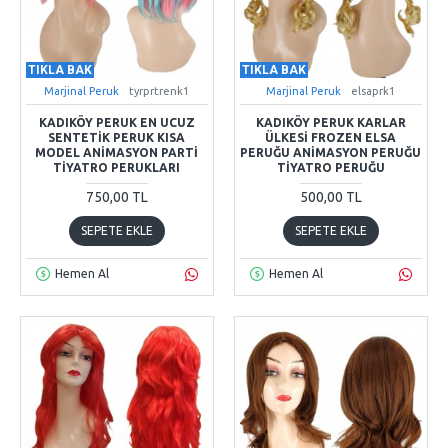
TIKLA BAK
TIKLA BAK
Marjinal Peruk
tyrprtrenk1
Marjinal Peruk
elsaprk1
KADIKÖY PERUK EN UCUZ
KADIKÖY PERUK KARLAR
SENTETIK PERUK KISA
ÜLKESI FROZEN ELSA
MODEL ANIMASYON PARTI
PERUĞU ANIMASYON PERUĞU
TIYATRO PERUKLARI
TIYATRO PERUĞU
750,00 TL
500,00 TL
SEPETE EKLE
SEPETE EKLE
Hemen Al
Hemen Al