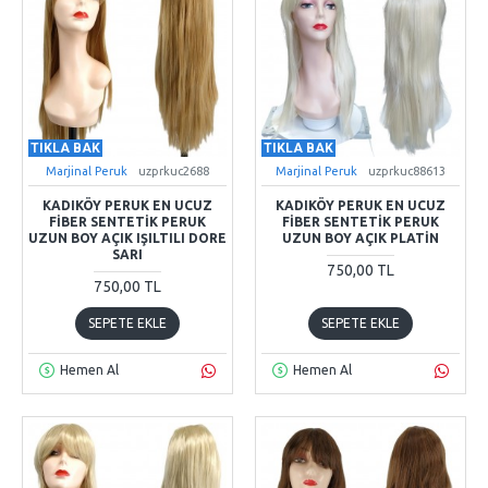
TIKLA BAK
TIKLA BAK
Marjinal Peruk
uzprkuc2688
Marjinal Peruk
uzprkuc88613
KADIKÖY PERUK EN UCUZ
KADIKÖY PERUK EN UCUZ
FIBER SENTETIK PERUK
FIBER SENTETIK PERUK
UZUN BOY AÇIK IŞILTILI DORE
UZUN BOY AÇIK PLATIN
SARI
750,00 TL
750,00 TL
SEPETE EKLE
SEPETE EKLE
Hemen Al
Hemen Al