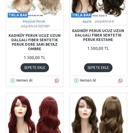
TIKLA BAK
TIKLA BAK
Marjinal Peruk
Apple
sntprkhnd-4
sntprkhnd-30/1001
KADIKÖY PERUK UCUZ UZUN
DALGALI FIBER SENTETIK
KADIKÖY PERUK UCUZ UZUN
PERUK KESTANE
DALGALI FIBER SENTETIK
PERUK DORE SARI BEYAZ
1.500,00 TL
OMBRE
1.500,00 TL
SEPETE EKLE
SEPETE EKLE
Hemen Al
Hemen Al