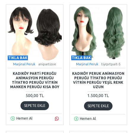
TIKLA BAK
TIKLA BAK
Marjinal Peruk
anipartizoe
Marjinal Peruk
tiyrprtpart-5
KADIKÖY PARTI PERUĞU
KADIKÖY PERUK ANIMASYON
ANIMASYON PERUĞU
PERUĞU TIYATRO PERUĞU
TIYATRO PERUĞU VITRIN
VITRIN PERUĞU YEŞIL RENK
MANKEN PERUĞU KISA BOY
UZUN
500,00 TL
1.500,00 TL
SEPETE EKLE
SEPETE EKLE
Hemen Al
Hemen Al