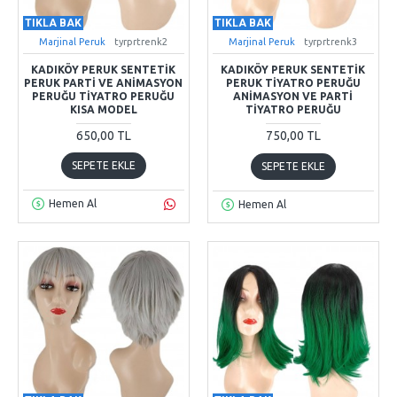
TIKLA BAK
TIKLA BAK
Marjinal Peruk
tyrprtrenk2
Marjinal Peruk
tyrprtrenk3
KADIKÖY PERUK SENTETIK
KADIKÖY PERUK SENTETIK
PERUK PARTI VE ANIMASYON
PERUK TIYATRO PERUĞU
PERUĞU TIYATRO PERUĞU
ANIMASYON VE PARTI
KISA MODEL
TIYATRO PERUĞU
650,00 TL
750,00 TL
SEPETE EKLE
SEPETE EKLE
Hemen Al
Hemen Al