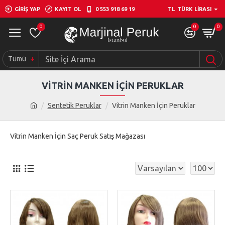
GIRIŞ YAP
KAYIT OL
0 553 918 69 19
TL
TÜRK LIRASI
0
0
0
Tümü
VITRIN MANKEN İÇIN PERUKLAR
Sentetik Peruklar
Vitrin Manken İçin Peruklar
Vitrin Manken İçin Saç Peruk Satış Mağazası