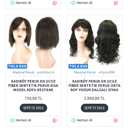
Hemen Al
Hemen Al
TIKLA BAK
TIKLA BAK
Marjinal Peruk
usntbbx2-4
Marjinal Peruk
ortpraz008
KADIKÖY PERUK EN UCUZ
KADIKÖY PERUK EN UCUZ
FIBER SENTETIK PERUK KISA
FIBER SENTETIK PERUK ORTA
MODEL KOYU KESTANE
BOY YOĞUN DALGALI SIYAH
750,00 TL
2.000,00 TL
SEPETE EKLE
SEPETE EKLE
Hemen Al
Hemen Al