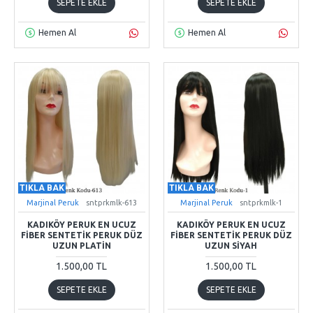
SEPETE EKLE
SEPETE EKLE
Hemen Al
Hemen Al
TIKLA BAK
TIKLA BAK
Marjinal Peruk
sntprkmlk-613
Marjinal Peruk
sntprkmlk-1
KADIKÖY PERUK EN UCUZ
KADIKÖY PERUK EN UCUZ
FIBER SENTETIK PERUK DÜZ
FIBER SENTETIK PERUK DÜZ
UZUN PLATIN
UZUN SIYAH
1.500,00 TL
1.500,00 TL
SEPETE EKLE
SEPETE EKLE