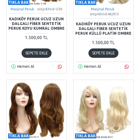
TIKLA BAK
TIKLA BAK
Marjinal Peruk
sntprkhnd-1/30
Marjinal Peruk
sntprkhnd-6K/613
KADIKÖY PERUK UCUZ UZUN
DALGALI FIBER SENTETIK
KADIKÖY PERUK UCUZ UZUN
PERUK KOYU KUMRAL OMBRE
DALGALI FIBER SENTETIK
PERUK KÜLLÜ PLATIN OMBRE
1.500,00 TL
1.500,00 TL
SEPETE EKLE
SEPETE EKLE
Hemen Al
Hemen Al
TIKLA BAK
TIKLA BAK