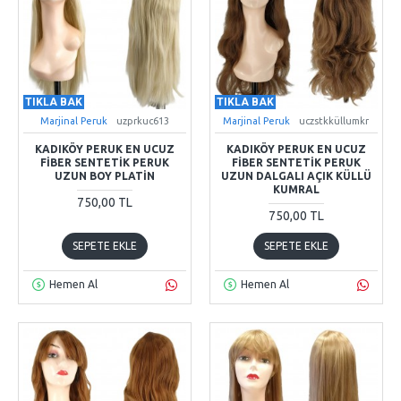
TIKLA BAK
TIKLA BAK
Marjinal Peruk
uzprkuc613
Marjinal Peruk
uczstkküllumkr
KADIKÖY PERUK EN UCUZ
KADIKÖY PERUK EN UCUZ
FIBER SENTETIK PERUK
FIBER SENTETIK PERUK
UZUN BOY PLATIN
UZUN DALGALI AÇIK KÜLLÜ
KUMRAL
750,00 TL
750,00 TL
SEPETE EKLE
SEPETE EKLE
Hemen Al
Hemen Al