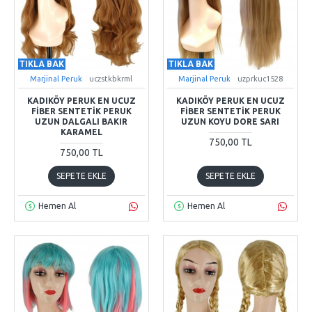
TIKLA BAK
TIKLA BAK
Marjinal Peruk
uczstkbkrml
Marjinal Peruk
uzprkuc1528
KADIKÖY PERUK EN UCUZ
KADIKÖY PERUK EN UCUZ
FIBER SENTETIK PERUK
FIBER SENTETIK PERUK
UZUN DALGALI BAKIR
UZUN KOYU DORE SARI
KARAMEL
750,00 TL
750,00 TL
SEPETE EKLE
SEPETE EKLE
Hemen Al
Hemen Al