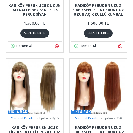
KADIKÖY PERUK UCUZ UZUN
KADIKÖY PERUK EN UCUZ
DALGALI FIBER SENTETIK
FIBER SENTETIK PERUK DÜZ
PERUK SIYAH
UZUN AÇIK KÜLLÜ KUMRAL
1.500,00 TL
1.500,00 TL
SEPETE EKLE
SEPETE EKLE
Hemen Al
Hemen Al
TIKLA BAK
TIKLA BAK
Marjinal Peruk
sntprkmlk-8/15
Marjinal Peruk
sntprkmlk-350
KADIKÖY PERUK EN UCUZ
KADIKÖY PERUK EN UCUZ
FIBER SENTETIK PERUK DÜZ
FIBER SENTETIK PERUK DÜZ