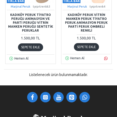
TIKLA BAK
TIKLA BAK
Marjinal Peruk
tyrprtrenkk3
Marjinal Peruk
tyrprtrenk4
KADIKÖY PERUK TIYATRO
KADIKÖY PERUK VITRIN
PERUĞU ANIMASYON VE
MANKEN PERUK TIYATRO
PARTI PERUĞU VITRIN
PERUK ANIMASYON PERUK
MANKEN PERUĞU SENTETIK
PARTI PERUK OMBRELI
PERUKLAR
RENKLI
1.500,00 TL
1.500,00 TL
SEPETE EKLE
SEPETE EKLE
Hemen Al
Hemen Al
Listelenecek ürün bulunmamaktadır.