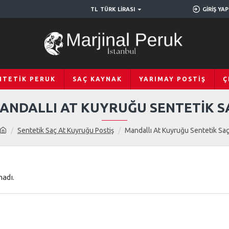
TL
TÜRK LIRASI
GIRIŞ YAP
NTETIK PERUK
SAÇ KAYNAK
YARIMAY POSTIŞ
Ç
ANDALLI AT KUYRUĞU SENTETIK S
Sentetik Saç At Kuyruğu Postiş
Mandallı At Kuyruğu Sentetik Sa
adı.