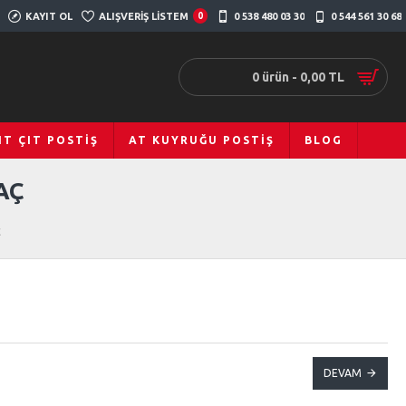
KAYIT OL
ALIŞVERIŞ LISTEM
0
0 538 480 03 30
0 544 561 30 68
0 ürün - 0,00 TL
IT ÇIT POSTIŞ
AT KUYRUĞU POSTIŞ
BLOG
AÇ
ç
DEVAM