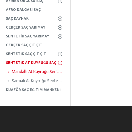
AFRIKA ÖRGÜSÜ SAÇ
AFRO DALGASI SAÇ
SAÇ KAYNAK
GERÇEK SAÇ YARIMAY
SENTETIK SAÇ YARIMAY
GERÇEK SAÇ ÇIT ÇIT
SENTETIK SAÇ ÇIT ÇIT
SENTETIK AT KUYRUĞU SAÇ
Mandallı At Kuyruğu Sentetik Saç
Sarmalı At Kuyruğu Sentetik Saç
KUAFÖR SAÇ EĞITIM MANKENI