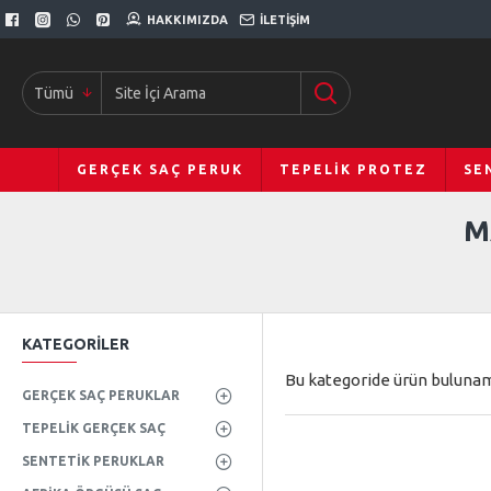
HAKKIMIZDA
İLETIŞIM
Tümü
GERÇEK SAÇ PERUK
TEPELIK PROTEZ
SE
M
KATEGORILER
Bu kategoride ürün bulunam
GERÇEK SAÇ PERUKLAR
TEPELIK GERÇEK SAÇ
SENTETIK PERUKLAR