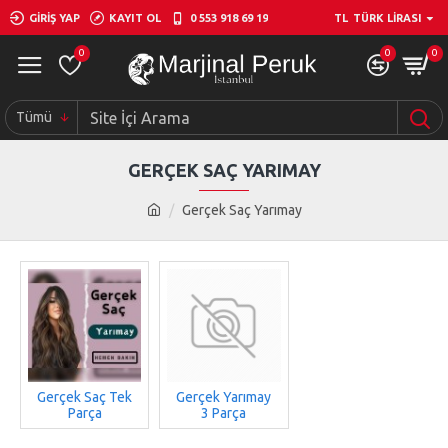
GIRIŞ YAP
KAYIT OL
0 553 918 69 19
TL
TÜRK LIRASI
0
0
0
Tümü
GERÇEK SAÇ YARIMAY
Gerçek Saç Yarımay
Gerçek Saç Tek
Gerçek Yarımay
Parça
3 Parça