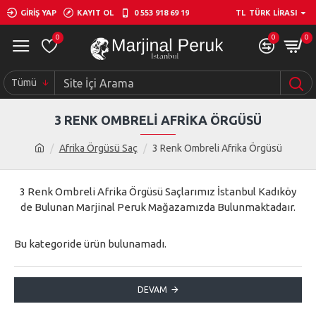
GIRIŞ YAP
KAYIT OL
0 553 918 69 19
TL
TÜRK LIRASI
0
0
0
Tümü
3 RENK OMBRELI AFRIKA ÖRGÜSÜ
Afrika Örgüsü Saç
3 Renk Ombreli Afrika Örgüsü
3 Renk Ombreli Afrika Örgüsü Saçlarımız İstanbul Kadıköy
de Bulunan Marjinal Peruk Mağazamızda Bulunmaktadaır.
Bu kategoride ürün bulunamadı.
DEVAM