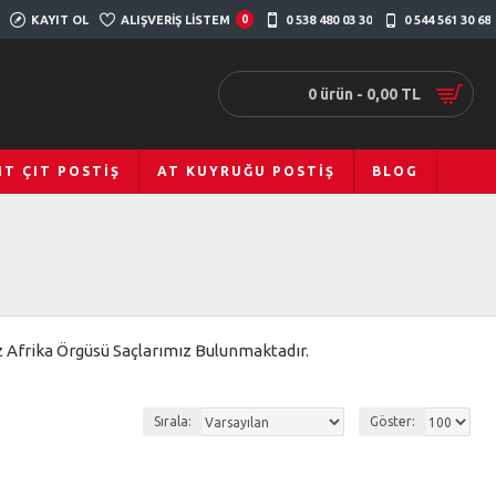
KAYIT OL
ALIŞVERIŞ LISTEM
0
0 538 480 03 30
0 544 561 30 68
0 ürün - 0,00 TL
IT ÇIT POSTIŞ
AT KUYRUĞU POSTIŞ
BLOG
Afrika Örgüsü Saçlarımız Bulunmaktadır.
Sırala:
Göster: