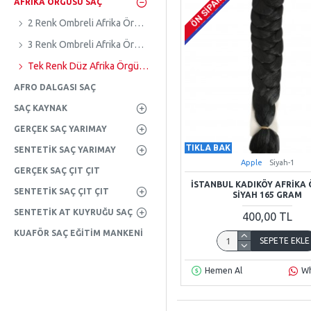
SADECE WEB
ÖN SIPARIŞ
AFRIKA ÖRGÜSÜ SAÇ
2 Renk Ombreli Afrika Örgüsü
3 Renk Ombreli Afrika Örgüsü
Tek Renk Düz Afrika Örgüsü
AFRO DALGASI SAÇ
SAÇ KAYNAK
GERÇEK SAÇ YARIMAY
TIKLA BAK
SENTETIK SAÇ YARIMAY
Apple
Siyah-1
GERÇEK SAÇ ÇIT ÇIT
İSTANBUL KADIKÖY AFRIKA
SENTETIK SAÇ ÇIT ÇIT
SIYAH 165 GRAM
SENTETIK AT KUYRUĞU SAÇ
400,00 TL
KUAFÖR SAÇ EĞITIM MANKENI
SEPETE EKLE
Hemen Al
W