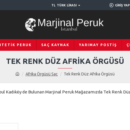
TL
TÜRK LIRASI
GIRIŞ YAP
NTETIK PERUK
SAÇ KAYNAK
YARIMAY POSTIŞ
Ç
TEK RENK DÜZ AFRIKA ÖRGÜSÜ
Afrika Örgüsü Saç
Tek Renk Düz Afrika Örgüsü
bul Kadıköy de Bulunan Marjinal Peruk Mağazamızda Tek Renk Düz 