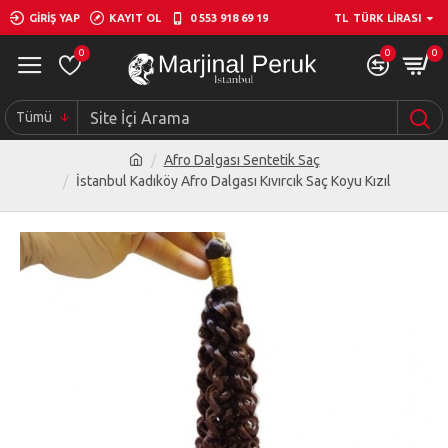
GIRIŞ YAP
KAYIT OL
0 553 918 69 19
TL
TÜRK LIRASI
0
0
0
Tümü
Afro Dalgası Sentetik Saç
İstanbul Kadıköy Afro Dalgası Kıvırcık Saç Koyu Kızıl