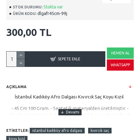
Stokta var
STOK DURUMU:
dlgafr45cm-99j
ÜRÜN KODU:
300,00 TL
HEMEN AL
SEPETE EKLE
WHATSAPP
AÇIKLAMA
İstanbul Kadıköy Afro Dalgası Kıvırcık Saç Koyu Kızıl
- 45 Cm 100 Gram. - Sentetik materyalden üretilmiştir. -
Çin'de üretilmiştir. kalite ve dayanıklılık açısından yüksek
standartlara sahiptir.- Tek pakette sunulan bu ürün, kolayca
uygulama imkanı sağlar. - Hem kadın hem de kız kullanıcılar
ETIKETLER:
istanbul kadıköy afro dalgası
kıvırcık saç
için uygun tasarlanmıştır, her yaş grubuna hitap eder. -
koyu kızıl