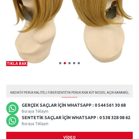
TIKLA BAK
KADIKÖY PERUK KALITELI FIBER SENTETIK PERUK KISA KÜT MODEL AÇIK KARAMEL
GERÇEK SAÇLAR İÇIN WHATSAPP : 0 544 561 30 68
Buraya Tıklayın
SENTETIK SAÇLAR İÇIN WHATSAPP : 0 538 328 08 62
Buraya Tıklayın
VIDEO