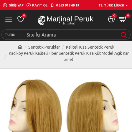
GIRIŞ YAP
KAYIT OL
0 553 918 69 19
TL
TÜRK LIRASI
0
0
0
Tümü
Sentetik Peruklar
Kaliteli Kısa Sentetik Peruk
Kadıköy Peruk Kaliteli Fiber Sentetik Peruk Kısa Küt Model Açık Kar
amel