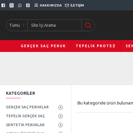
HAKKIMIZDA
İLETIŞIM
Tümü
GERÇEK SAÇ PERUK
TEPELIK PROTEZ
SE
KATEGORILER
Bu kategoride ürün bulunam
GERÇEK SAÇ PERUKLAR
TEPELIK GERÇEK SAÇ
SENTETIK PERUKLAR