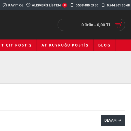
KAYIT OL
ALIŞVERIŞ LISTEM
0
0 538 480 03 30
0 544 561 30 68
0 ürün - 0,00 TL
IT ÇIT POSTIŞ
AT KUYRUĞU POSTIŞ
BLOG
DEVAM