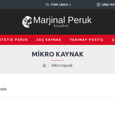
TL
TÜRK LIRASI
GIRIŞ YAP
NTETIK PERUK
SAÇ KAYNAK
YARIMAY POSTIŞ
Ç
MIKRO KAYNAK
Mikro Kaynak
adı.